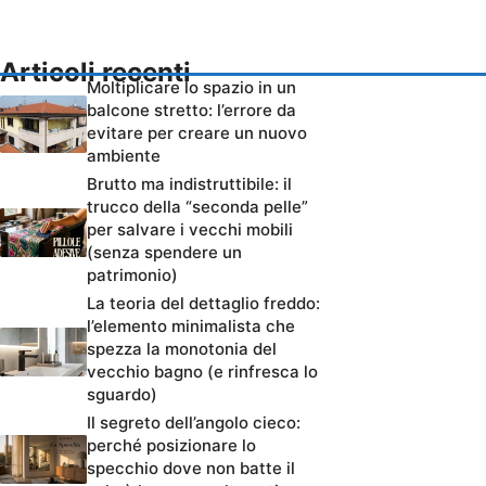
Articoli recenti
Moltiplicare lo spazio in un
balcone stretto: l’errore da
evitare per creare un nuovo
ambiente
Brutto ma indistruttibile: il
trucco della “seconda pelle”
per salvare i vecchi mobili
(senza spendere un
patrimonio)
La teoria del dettaglio freddo:
l’elemento minimalista che
spezza la monotonia del
vecchio bagno (e rinfresca lo
sguardo)
Il segreto dell’angolo cieco:
perché posizionare lo
specchio dove non batte il