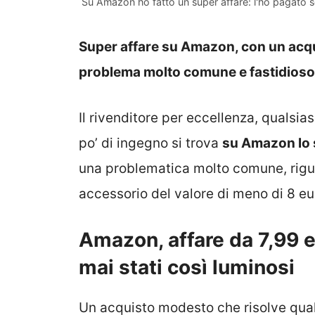
Su Amazon ho fatto un super affare: l'ho pagato s
Super affare su Amazon, con un acqui
problema molto comune e fastidios
Il rivenditore per eccellenza, qualsiasi
po’ di ingegno si trova
su Amazon lo 
una problematica molto comune, rigua
accessorio del valore di meno di 8 eu
Amazon, affare da 7,99 e
mai stati così luminosi
Un acquisto modesto che risolve quals