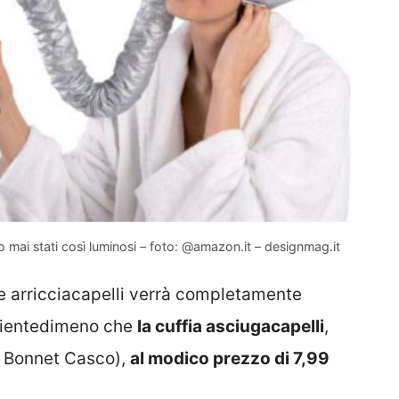
o mai stati così luminosi – foto: @amazon.it – designmag.it
e arricciacapelli verrà completamente
 è nientedimeno che
la cuffia asciugacapelli
,
a Bonnet Casco),
al modico prezzo di 7,99