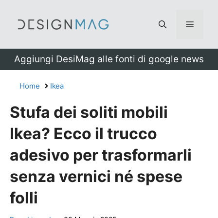
Vai
al
Menu
contenuto
Aggiungi DesiMag alle fonti di google news
Home
Ikea
Stufa dei soliti mobili
Ikea? Ecco il trucco
adesivo per trasformarli
senza vernici né spese
folli