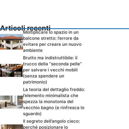
Articoli recenti
Moltiplicare lo spazio in un
balcone stretto: l’errore da
evitare per creare un nuovo
ambiente
Brutto ma indistruttibile: il
trucco della “seconda pelle”
per salvare i vecchi mobili
(senza spendere un
patrimonio)
La teoria del dettaglio freddo:
l’elemento minimalista che
spezza la monotonia del
vecchio bagno (e rinfresca lo
sguardo)
Il segreto dell’angolo cieco:
perché posizionare lo