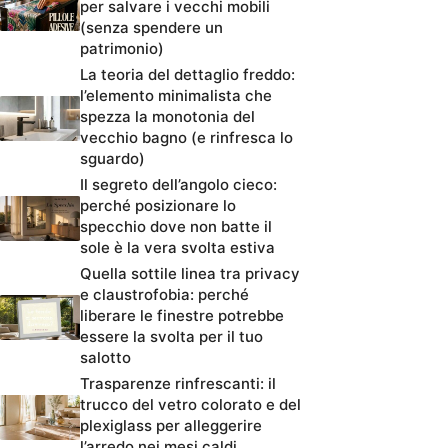
per salvare i vecchi mobili
(senza spendere un
patrimonio)
La teoria del dettaglio freddo:
l’elemento minimalista che
spezza la monotonia del
vecchio bagno (e rinfresca lo
sguardo)
Il segreto dell’angolo cieco:
perché posizionare lo
specchio dove non batte il
sole è la vera svolta estiva
Quella sottile linea tra privacy
e claustrofobia: perché
liberare le finestre potrebbe
essere la svolta per il tuo
salotto
Trasparenze rinfrescanti: il
trucco del vetro colorato e del
plexiglass per alleggerire
l’arredo nei mesi caldi