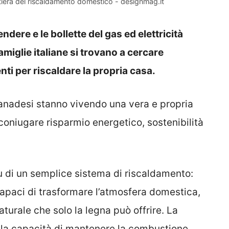
tiera del riscaldamento domestico - designmag.it
dere e le bollette del gas ed elettricità
miglie italiane si trovano a cercare
nti per riscaldare la propria casa.
canadesi stanno vivendo una vera e propria
coniugare risparmio energetico, sostenibilità
 di un semplice sistema di riscaldamento:
capaci di trasformare l’atmosfera domestica,
turale che solo la legna può offrire. La
 la capacità di mantenere la combustione