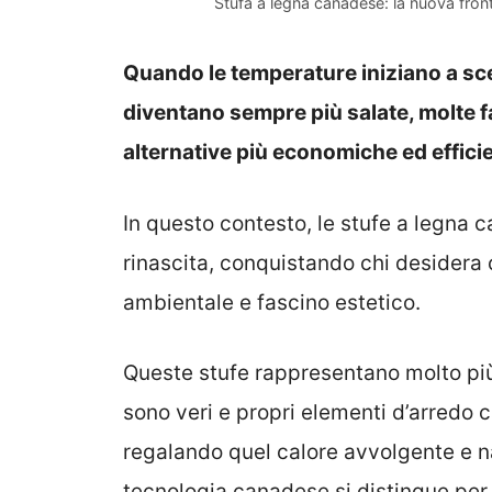
Stufa a legna canadese: la nuova fron
Quando le temperature iniziano a scen
diventano sempre più salate, molte fa
alternative più economiche ed efficie
In questo contesto, le stufe a legna 
rinascita, conquistando chi desidera 
ambientale e fascino estetico.
Queste stufe rappresentano molto più
sono veri e propri elementi d’arredo 
regalando quel calore avvolgente e na
tecnologia canadese si distingue per