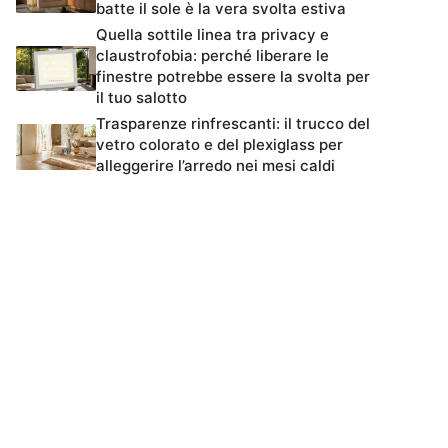
batte il sole è la vera svolta estiva
Quella sottile linea tra privacy e
claustrofobia: perché liberare le
finestre potrebbe essere la svolta per
il tuo salotto
Trasparenze rinfrescanti: il trucco del
vetro colorato e del plexiglass per
alleggerire l’arredo nei mesi caldi