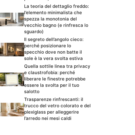
La teoria del dettaglio freddo:
l’elemento minimalista che
spezza la monotonia del
vecchio bagno (e rinfresca lo
sguardo)
Il segreto dell’angolo cieco:
perché posizionare lo
specchio dove non batte il
sole è la vera svolta estiva
Quella sottile linea tra privacy
e claustrofobia: perché
liberare le finestre potrebbe
essere la svolta per il tuo
salotto
Trasparenze rinfrescanti: il
trucco del vetro colorato e del
plexiglass per alleggerire
l’arredo nei mesi caldi