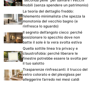
“seconda pelle” per salvare i vecchi
mobili (senza spendere un patrimonio)
La teoria del dettaglio freddo:
l’elemento minimalista che spezza la
monotonia del vecchio bagno (e
rinfresca lo sguardo)
Il segreto dell’angolo cieco: perché
posizionare lo specchio dove non
batte il sole è la vera svolta estiva
Quella sottile linea tra privacy e
claustrofobia: perché liberare le
finestre potrebbe essere la svolta per
il tuo salotto
Trasparenze rinfrescanti: il trucco del
vetro colorato e del plexiglass per
alleggerire l’arredo nei mesi caldi