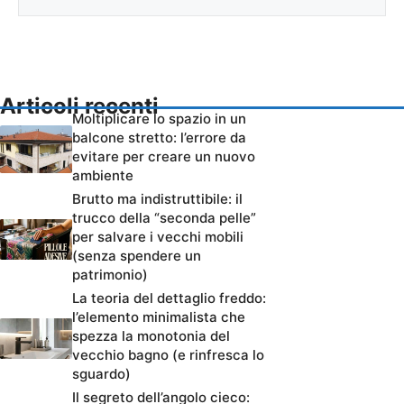
Articoli recenti
Moltiplicare lo spazio in un
balcone stretto: l’errore da
evitare per creare un nuovo
ambiente
Brutto ma indistruttibile: il
trucco della “seconda pelle”
per salvare i vecchi mobili
(senza spendere un
patrimonio)
La teoria del dettaglio freddo:
l’elemento minimalista che
spezza la monotonia del
vecchio bagno (e rinfresca lo
sguardo)
Il segreto dell’angolo cieco: