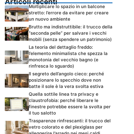
Articoli recenti
Moltiplicare lo spazio in un balcone
stretto: l’errore da evitare per creare
un nuovo ambiente
Brutto ma indistruttibile: il trucco della
“seconda pelle” per salvare i vecchi
mobili (senza spendere un patrimonio)
La teoria del dettaglio freddo:
l’elemento minimalista che spezza la
monotonia del vecchio bagno (e
rinfresca lo sguardo)
Il segreto dell’angolo cieco: perché
posizionare lo specchio dove non
batte il sole è la vera svolta estiva
Quella sottile linea tra privacy e
claustrofobia: perché liberare le
finestre potrebbe essere la svolta per
il tuo salotto
Trasparenze rinfrescanti: il trucco del
vetro colorato e del plexiglass per
alleggerire l’arredo nei mesi caldi