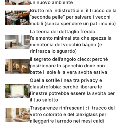
un nuovo ambiente
Brutto ma indistruttibile: il trucco della
“seconda pelle” per salvare i vecchi
mobili (senza spendere un patrimonio)
La teoria del dettaglio freddo:
l’elemento minimalista che spezza la
monotonia del vecchio bagno (e
rinfresca lo sguardo)
Il segreto dell’angolo cieco: perché
posizionare lo specchio dove non
batte il sole è la vera svolta estiva
Quella sottile linea tra privacy e
claustrofobia: perché liberare le
finestre potrebbe essere la svolta per
il tuo salotto
Trasparenze rinfrescanti: il trucco del
vetro colorato e del plexiglass per
alleggerire l’arredo nei mesi caldi