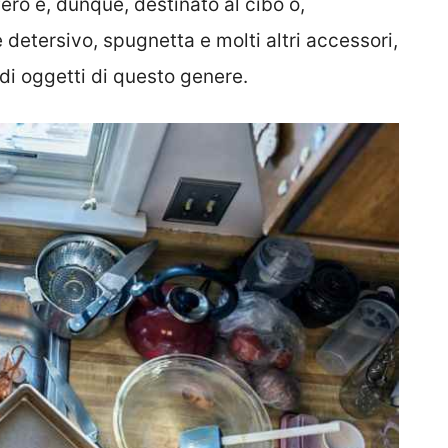
fero e, dunque, destinato al cibo o,
e detersivo, spugnetta e molti altri accessori,
di oggetti di questo genere.