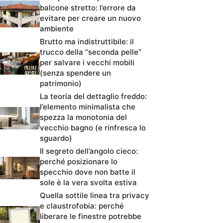
balcone stretto: l’errore da
evitare per creare un nuovo
ambiente
Brutto ma indistruttibile: il
trucco della “seconda pelle”
per salvare i vecchi mobili
(senza spendere un
patrimonio)
La teoria del dettaglio freddo:
l’elemento minimalista che
spezza la monotonia del
vecchio bagno (e rinfresca lo
sguardo)
Il segreto dell’angolo cieco:
perché posizionare lo
specchio dove non batte il
sole è la vera svolta estiva
Quella sottile linea tra privacy
e claustrofobia: perché
liberare le finestre potrebbe