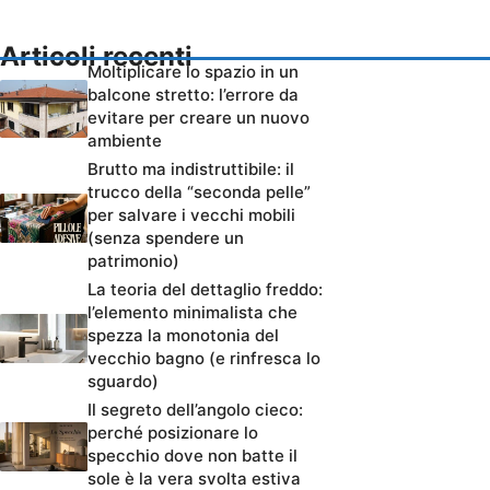
Articoli recenti
Moltiplicare lo spazio in un
balcone stretto: l’errore da
evitare per creare un nuovo
ambiente
Brutto ma indistruttibile: il
trucco della “seconda pelle”
per salvare i vecchi mobili
(senza spendere un
patrimonio)
La teoria del dettaglio freddo:
l’elemento minimalista che
spezza la monotonia del
vecchio bagno (e rinfresca lo
sguardo)
Il segreto dell’angolo cieco:
perché posizionare lo
specchio dove non batte il
sole è la vera svolta estiva