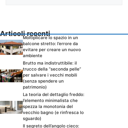
Articoli recenti
Moltiplicare lo spazio in un
balcone stretto: l’errore da
evitare per creare un nuovo
ambiente
Brutto ma indistruttibile: il
trucco della “seconda pelle”
per salvare i vecchi mobili
(senza spendere un
patrimonio)
La teoria del dettaglio freddo:
l’elemento minimalista che
spezza la monotonia del
vecchio bagno (e rinfresca lo
sguardo)
Il segreto dell’angolo cieco: