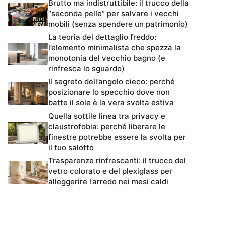
Brutto ma indistruttibile: il trucco della
“seconda pelle” per salvare i vecchi
mobili (senza spendere un patrimonio)
La teoria del dettaglio freddo:
l’elemento minimalista che spezza la
monotonia del vecchio bagno (e
rinfresca lo sguardo)
Il segreto dell’angolo cieco: perché
posizionare lo specchio dove non
batte il sole è la vera svolta estiva
Quella sottile linea tra privacy e
claustrofobia: perché liberare le
finestre potrebbe essere la svolta per
il tuo salotto
Trasparenze rinfrescanti: il trucco del
vetro colorato e del plexiglass per
alleggerire l’arredo nei mesi caldi