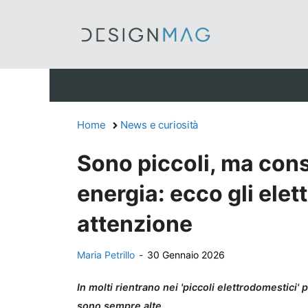
Vai
al
contenuto
Home
News e curiosità
Sono piccoli, ma con
energia: ecco gli elet
attenzione
Maria Petrillo
-
30 Gennaio 2026
In molti rientrano nei 'piccoli elettrodomestici
sono sempre alte.