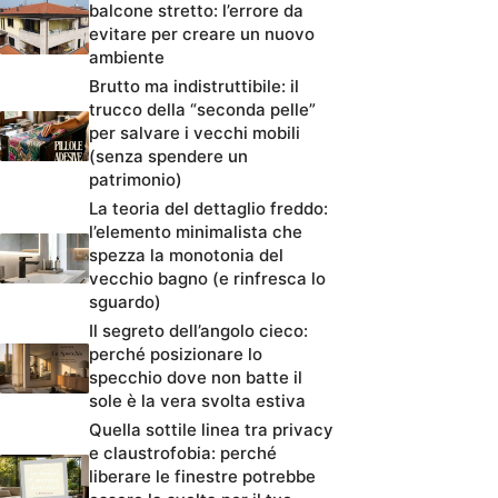
balcone stretto: l’errore da
evitare per creare un nuovo
ambiente
Brutto ma indistruttibile: il
trucco della “seconda pelle”
per salvare i vecchi mobili
(senza spendere un
patrimonio)
La teoria del dettaglio freddo:
l’elemento minimalista che
spezza la monotonia del
vecchio bagno (e rinfresca lo
sguardo)
Il segreto dell’angolo cieco:
perché posizionare lo
specchio dove non batte il
sole è la vera svolta estiva
Quella sottile linea tra privacy
e claustrofobia: perché
liberare le finestre potrebbe