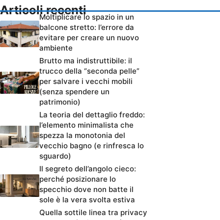
Articoli recenti
Moltiplicare lo spazio in un
balcone stretto: l’errore da
evitare per creare un nuovo
ambiente
Brutto ma indistruttibile: il
trucco della “seconda pelle”
per salvare i vecchi mobili
(senza spendere un
patrimonio)
La teoria del dettaglio freddo:
l’elemento minimalista che
spezza la monotonia del
vecchio bagno (e rinfresca lo
sguardo)
Il segreto dell’angolo cieco:
perché posizionare lo
specchio dove non batte il
sole è la vera svolta estiva
Quella sottile linea tra privacy