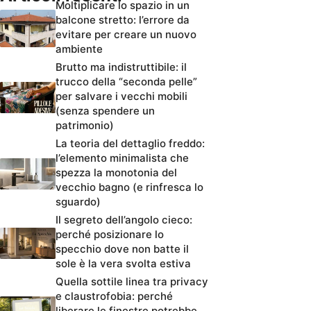
Moltiplicare lo spazio in un
balcone stretto: l’errore da
evitare per creare un nuovo
ambiente
Brutto ma indistruttibile: il
trucco della “seconda pelle”
per salvare i vecchi mobili
(senza spendere un
patrimonio)
La teoria del dettaglio freddo:
l’elemento minimalista che
spezza la monotonia del
vecchio bagno (e rinfresca lo
sguardo)
Il segreto dell’angolo cieco:
perché posizionare lo
specchio dove non batte il
sole è la vera svolta estiva
Quella sottile linea tra privacy
e claustrofobia: perché
liberare le finestre potrebbe