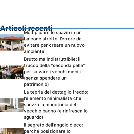
Articoli recenti
Moltiplicare lo spazio in un
balcone stretto: l’errore da
evitare per creare un nuovo
ambiente
Brutto ma indistruttibile: il
trucco della “seconda pelle”
per salvare i vecchi mobili
(senza spendere un
patrimonio)
La teoria del dettaglio freddo:
l’elemento minimalista che
spezza la monotonia del
vecchio bagno (e rinfresca lo
sguardo)
Il segreto dell’angolo cieco:
perché posizionare lo