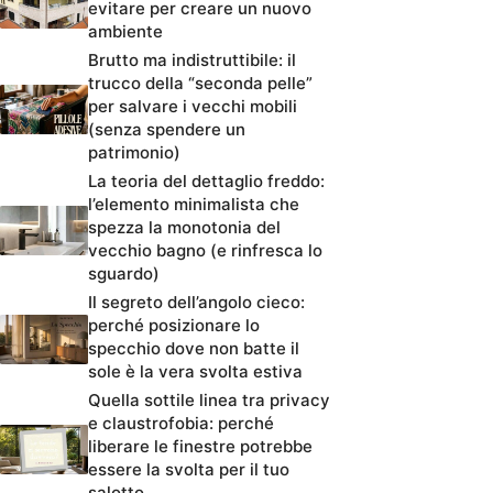
evitare per creare un nuovo
ambiente
Brutto ma indistruttibile: il
trucco della “seconda pelle”
per salvare i vecchi mobili
(senza spendere un
patrimonio)
La teoria del dettaglio freddo:
l’elemento minimalista che
spezza la monotonia del
vecchio bagno (e rinfresca lo
sguardo)
Il segreto dell’angolo cieco:
perché posizionare lo
specchio dove non batte il
sole è la vera svolta estiva
Quella sottile linea tra privacy
e claustrofobia: perché
liberare le finestre potrebbe
essere la svolta per il tuo
salotto