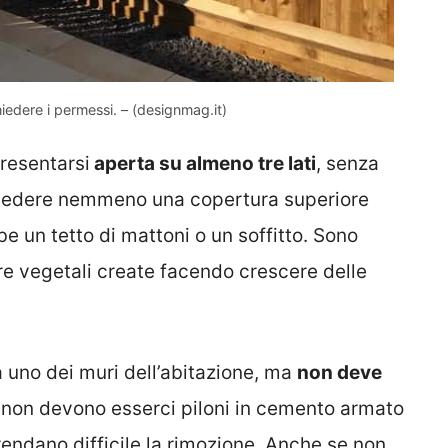
hiedere i permessi. – (designmag.it)
resentarsi
aperta su almeno tre lati
, senza
revedere nemmeno una copertura superiore
e un tetto di mattoni o un soffitto. Sono
re vegetali create facendo crescere delle
a uno dei muri dell’abitazione, ma
non deve
ò non devono esserci piloni in cemento armato
rendano difficile la rimozione. Anche se non