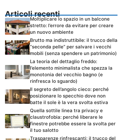
Articoli recenti
Moltiplicare lo spazio in un balcone
stretto: l’errore da evitare per creare
un nuovo ambiente
Brutto ma indistruttibile: il trucco della
“seconda pelle” per salvare i vecchi
mobili (senza spendere un patrimonio)
La teoria del dettaglio freddo:
l’elemento minimalista che spezza la
monotonia del vecchio bagno (e
rinfresca lo sguardo)
Il segreto dell’angolo cieco: perché
posizionare lo specchio dove non
batte il sole è la vera svolta estiva
Quella sottile linea tra privacy e
claustrofobia: perché liberare le
finestre potrebbe essere la svolta per
il tuo salotto
Trasparenze rinfrescanti: il trucco del