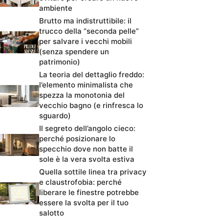
ambiente
Brutto ma indistruttibile: il
trucco della “seconda pelle”
per salvare i vecchi mobili
(senza spendere un
patrimonio)
La teoria del dettaglio freddo:
l’elemento minimalista che
spezza la monotonia del
vecchio bagno (e rinfresca lo
sguardo)
Il segreto dell’angolo cieco:
perché posizionare lo
specchio dove non batte il
sole è la vera svolta estiva
Quella sottile linea tra privacy
e claustrofobia: perché
liberare le finestre potrebbe
essere la svolta per il tuo
salotto