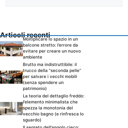
Articoli recenti
Moltiplicare lo spazio in un
balcone stretto: l’errore da
evitare per creare un nuovo
ambiente
Brutto ma indistruttibile: il
trucco della “seconda pelle”
per salvare i vecchi mobili
(senza spendere un
patrimonio)
La teoria del dettaglio freddo:
l’elemento minimalista che
spezza la monotonia del
vecchio bagno (e rinfresca lo
sguardo)
Il segreto dell’angolo cieco: