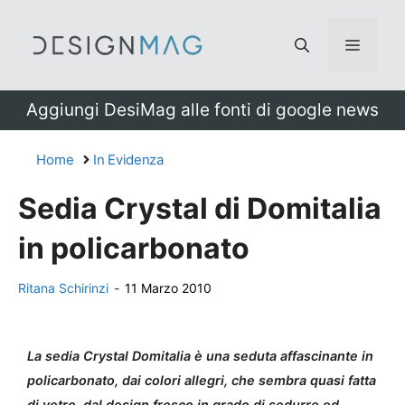
Vai
al
Menu
contenuto
Aggiungi DesiMag alle fonti di google news
Home
In Evidenza
Sedia Crystal di Domitalia
in policarbonato
Ritana Schirinzi
-
11 Marzo 2010
La sedia Crystal Domitalia è una seduta affascinante in
policarbonato, dai colori allegri, che sembra quasi fatta
di vetro, dal design fresco in grado di sedurre ed