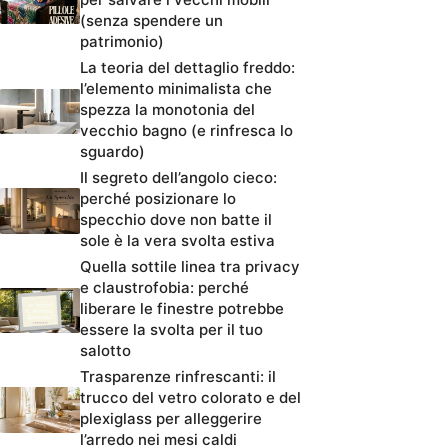
(senza spendere un
patrimonio)
La teoria del dettaglio freddo:
l’elemento minimalista che
spezza la monotonia del
vecchio bagno (e rinfresca lo
sguardo)
Il segreto dell’angolo cieco:
perché posizionare lo
specchio dove non batte il
sole è la vera svolta estiva
Quella sottile linea tra privacy
e claustrofobia: perché
liberare le finestre potrebbe
essere la svolta per il tuo
salotto
Trasparenze rinfrescanti: il
trucco del vetro colorato e del
plexiglass per alleggerire
l’arredo nei mesi caldi