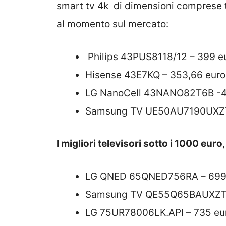
smart tv 4k di dimensioni comprese tr
al momento sul mercato:
Philips 43PUS8118/12 – 399 e
Hisense 43E7KQ – 353,66 euro
LG NanoCell 43NANO82T6B -4
Samsung TV UE50AU7190UXZT 
I migliori televisori sotto i 1000 euro
LG QNED 65QNED756RA – 699.
Samsung TV QE55Q65BAUXZT 
LG 75UR78006LK.API – 735 eu