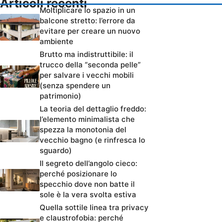
Articoli recenti
Moltiplicare lo spazio in un
balcone stretto: l’errore da
evitare per creare un nuovo
ambiente
Brutto ma indistruttibile: il
trucco della “seconda pelle”
per salvare i vecchi mobili
(senza spendere un
patrimonio)
La teoria del dettaglio freddo:
l’elemento minimalista che
spezza la monotonia del
vecchio bagno (e rinfresca lo
sguardo)
Il segreto dell’angolo cieco:
perché posizionare lo
specchio dove non batte il
sole è la vera svolta estiva
Quella sottile linea tra privacy
e claustrofobia: perché