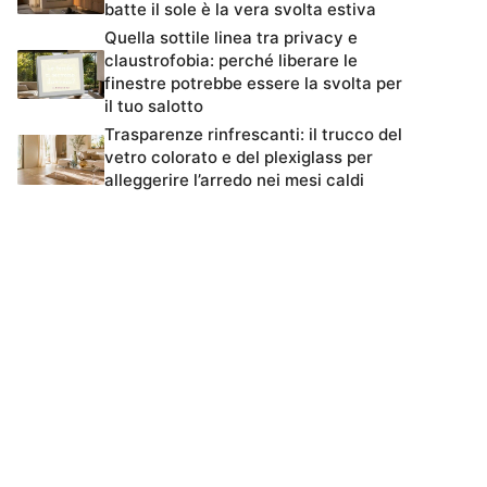
batte il sole è la vera svolta estiva
Quella sottile linea tra privacy e
claustrofobia: perché liberare le
finestre potrebbe essere la svolta per
il tuo salotto
Trasparenze rinfrescanti: il trucco del
vetro colorato e del plexiglass per
alleggerire l’arredo nei mesi caldi