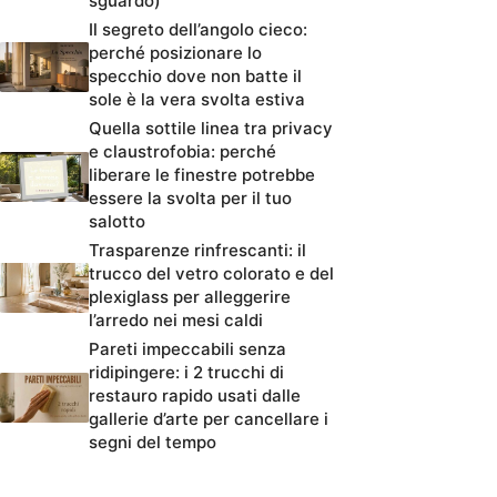
sguardo)
Il segreto dell’angolo cieco:
perché posizionare lo
specchio dove non batte il
sole è la vera svolta estiva
Quella sottile linea tra privacy
e claustrofobia: perché
liberare le finestre potrebbe
essere la svolta per il tuo
salotto
Trasparenze rinfrescanti: il
trucco del vetro colorato e del
plexiglass per alleggerire
l’arredo nei mesi caldi
Pareti impeccabili senza
ridipingere: i 2 trucchi di
restauro rapido usati dalle
gallerie d’arte per cancellare i
segni del tempo