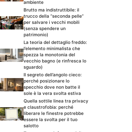
ambiente
Brutto ma indistruttibile: il
trucco della “seconda pelle”
per salvare i vecchi mobili
(senza spendere un
patrimonio)
La teoria del dettaglio freddo:
l’elemento minimalista che
spezza la monotonia del
vecchio bagno (e rinfresca lo
sguardo)
Il segreto dell’angolo cieco:
perché posizionare lo
specchio dove non batte il
sole è la vera svolta estiva
Quella sottile linea tra privacy
e claustrofobia: perché
liberare le finestre potrebbe
essere la svolta per il tuo
salotto