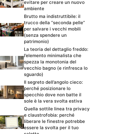
evitare per creare un nuovo
ambiente
Brutto ma indistruttibile: il
trucco della “seconda pelle”
per salvare i vecchi mobili
(senza spendere un
patrimonio)
La teoria del dettaglio freddo:
l’elemento minimalista che
spezza la monotonia del
vecchio bagno (e rinfresca lo
sguardo)
Il segreto dell’angolo cieco:
perché posizionare lo
specchio dove non batte il
sole è la vera svolta estiva
Quella sottile linea tra privacy
e claustrofobia: perché
liberare le finestre potrebbe
essere la svolta per il tuo
salotto