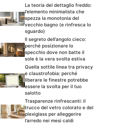
La teoria del dettaglio freddo:
l’elemento minimalista che
spezza la monotonia del
vecchio bagno (e rinfresca lo
sguardo)
Il segreto dell’angolo cieco:
perché posizionare lo
specchio dove non batte il
sole è la vera svolta estiva
Quella sottile linea tra privacy
e claustrofobia: perché
liberare le finestre potrebbe
essere la svolta per il tuo
salotto
Trasparenze rinfrescanti: il
trucco del vetro colorato e del
plexiglass per alleggerire
l’arredo nei mesi caldi