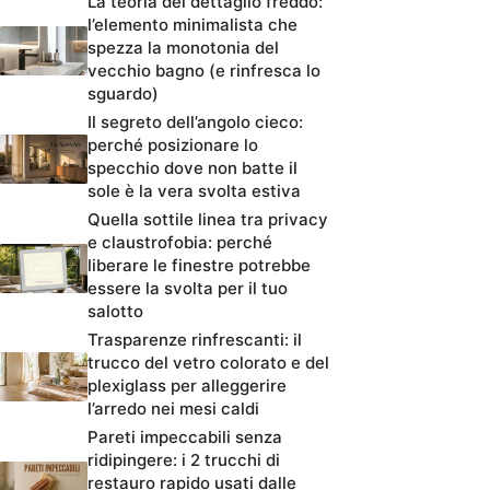
La teoria del dettaglio freddo:
l’elemento minimalista che
spezza la monotonia del
vecchio bagno (e rinfresca lo
sguardo)
Il segreto dell’angolo cieco:
perché posizionare lo
specchio dove non batte il
sole è la vera svolta estiva
Quella sottile linea tra privacy
e claustrofobia: perché
liberare le finestre potrebbe
essere la svolta per il tuo
salotto
Trasparenze rinfrescanti: il
trucco del vetro colorato e del
plexiglass per alleggerire
l’arredo nei mesi caldi
Pareti impeccabili senza
ridipingere: i 2 trucchi di
restauro rapido usati dalle