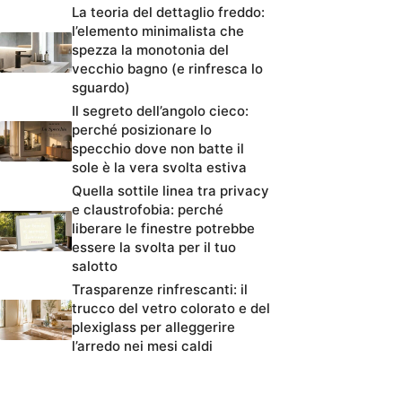
La teoria del dettaglio freddo:
l’elemento minimalista che
spezza la monotonia del
vecchio bagno (e rinfresca lo
sguardo)
Il segreto dell’angolo cieco:
perché posizionare lo
specchio dove non batte il
sole è la vera svolta estiva
Quella sottile linea tra privacy
e claustrofobia: perché
liberare le finestre potrebbe
essere la svolta per il tuo
salotto
Trasparenze rinfrescanti: il
trucco del vetro colorato e del
plexiglass per alleggerire
l’arredo nei mesi caldi