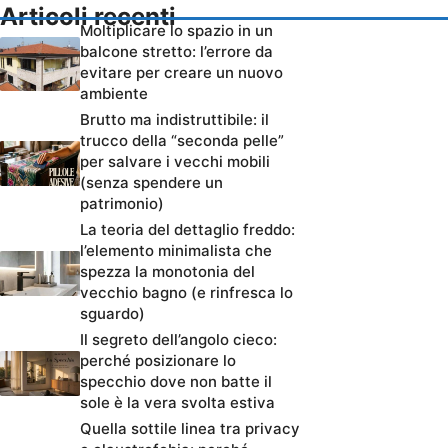
Articoli recenti
Moltiplicare lo spazio in un
balcone stretto: l’errore da
evitare per creare un nuovo
ambiente
Brutto ma indistruttibile: il
trucco della “seconda pelle”
per salvare i vecchi mobili
(senza spendere un
patrimonio)
La teoria del dettaglio freddo:
l’elemento minimalista che
spezza la monotonia del
vecchio bagno (e rinfresca lo
sguardo)
Il segreto dell’angolo cieco:
perché posizionare lo
specchio dove non batte il
sole è la vera svolta estiva
Quella sottile linea tra privacy