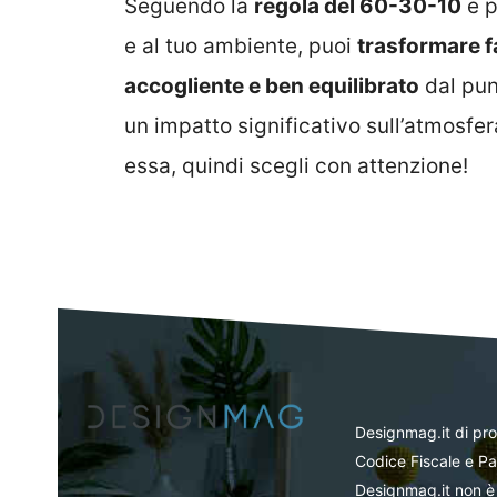
Seguendo la
regola del 60-30-10
e p
e al tuo ambiente, puoi
trasformare f
accogliente e ben equilibrato
dal punt
un impatto significativo sull’atmosfer
essa, quindi scegli con attenzione!
Designmag.it di pr
Codice Fiscale e Pa
Designmag.it non è 