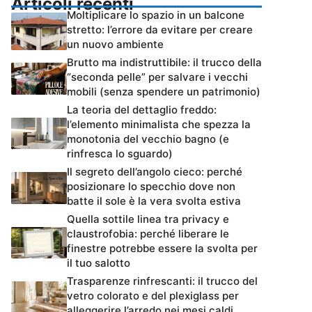
Articoli recenti
Moltiplicare lo spazio in un balcone
stretto: l’errore da evitare per creare
un nuovo ambiente
Brutto ma indistruttibile: il trucco della
“seconda pelle” per salvare i vecchi
mobili (senza spendere un patrimonio)
La teoria del dettaglio freddo:
l’elemento minimalista che spezza la
monotonia del vecchio bagno (e
rinfresca lo sguardo)
Il segreto dell’angolo cieco: perché
posizionare lo specchio dove non
batte il sole è la vera svolta estiva
Quella sottile linea tra privacy e
claustrofobia: perché liberare le
finestre potrebbe essere la svolta per
il tuo salotto
Trasparenze rinfrescanti: il trucco del
vetro colorato e del plexiglass per
alleggerire l’arredo nei mesi caldi