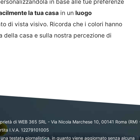
ersonalizzandola in base alle tue preferenze
acilmente la tua casa
in un
luogo
o di vista visivo. Ricorda che i colori hanno
a della casa e sulla nostra percezione di
oprietà di WEB 365 SRL - Via Nicola Marchese 10, 00141 Roma (RM) 
rtita I.V.A. 12279101005
una testata giornalistica, in quanto viene aggiornato senza alcuna