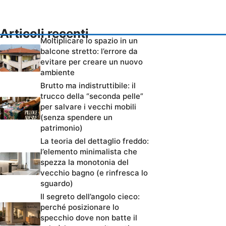
Articoli recenti
Moltiplicare lo spazio in un
balcone stretto: l’errore da
evitare per creare un nuovo
ambiente
Brutto ma indistruttibile: il
trucco della “seconda pelle”
per salvare i vecchi mobili
(senza spendere un
patrimonio)
La teoria del dettaglio freddo:
l’elemento minimalista che
spezza la monotonia del
vecchio bagno (e rinfresca lo
sguardo)
Il segreto dell’angolo cieco:
perché posizionare lo
specchio dove non batte il