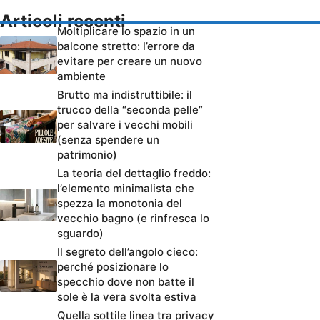
Articoli recenti
Moltiplicare lo spazio in un
balcone stretto: l’errore da
evitare per creare un nuovo
ambiente
Brutto ma indistruttibile: il
trucco della “seconda pelle”
per salvare i vecchi mobili
(senza spendere un
patrimonio)
La teoria del dettaglio freddo:
l’elemento minimalista che
spezza la monotonia del
vecchio bagno (e rinfresca lo
sguardo)
Il segreto dell’angolo cieco:
perché posizionare lo
specchio dove non batte il
sole è la vera svolta estiva
Quella sottile linea tra privacy