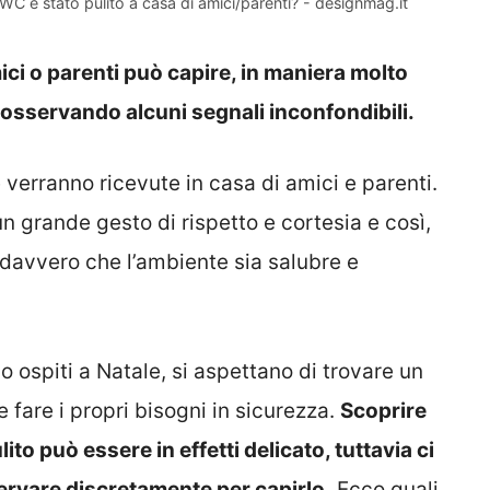
WC è stato pulito a casa di amici/parenti? - designmag.it
mici o parenti può capire, in maniera molto
e osservando alcuni segnali inconfondibili.
verranno ricevute in casa di amici e parenti.
n grande gesto di rispetto e cortesia e così,
a davvero che l’ambiente sia salubre e
 ospiti a Natale, si aspettano di trovare un
e fare i propri bisogni in sicurezza.
Scoprire
lito può essere in effetti delicato, tuttavia ci
ervare discretamente per capirlo.
Ecco quali