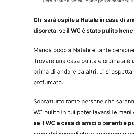
Sarò ospite a Natale: come posso capire se il 
Chi sarà ospite a Natale in casa di a
discreta, se il WC è stato pulito ben
Manca poco a Natale e tante persone 
Trovare una casa pulita e ordinata è u
prima di andare da altri, ci si aspett
profumato.
Soprattutto tante persone che saranno
WC pulito in cui poter lavarsi le mani 
se il WC a casa di amici o parenti è pu
sono dei segnali che si possono oss