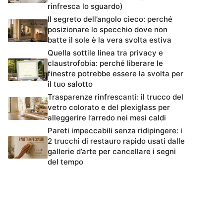
rinfresca lo sguardo)
Il segreto dell’angolo cieco: perché
posizionare lo specchio dove non
batte il sole è la vera svolta estiva
Quella sottile linea tra privacy e
claustrofobia: perché liberare le
finestre potrebbe essere la svolta per
il tuo salotto
Trasparenze rinfrescanti: il trucco del
vetro colorato e del plexiglass per
alleggerire l’arredo nei mesi caldi
Pareti impeccabili senza ridipingere: i
2 trucchi di restauro rapido usati dalle
gallerie d’arte per cancellare i segni
del tempo