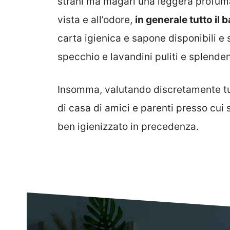
strani ma magari una leggera profuma
vista e all’odore,
in generale tutto il
carta igienica e sapone disponibili e 
specchio e lavandini puliti e splenden
Insomma, valutando discretamente tutt
di casa di amici e parenti presso cui si
ben igienizzato in precedenza.