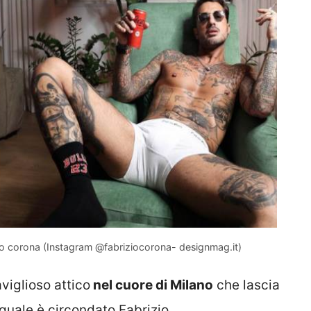
izio corona (Instagram @fabriziocorona- designmag.it)
viglioso attico
nel cuore di Milano
che lascia
 quale è circondato Fabrizio.