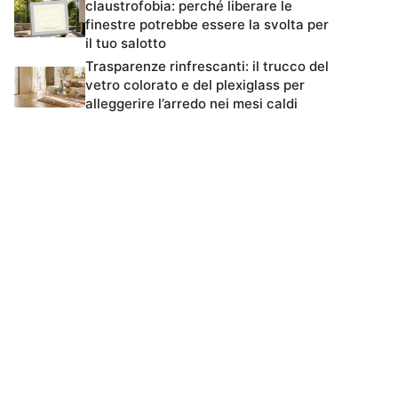
claustrofobia: perché liberare le
finestre potrebbe essere la svolta per
il tuo salotto
Trasparenze rinfrescanti: il trucco del
vetro colorato e del plexiglass per
alleggerire l’arredo nei mesi caldi