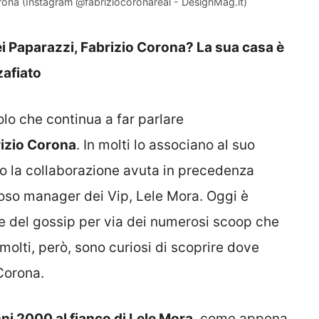
orona (Instagram @fabriziocoronareal - DesignMag.it)
 dei Paparazzi, Fabrizio Corona? La sua casa è
zafiato
olo che continua a far parlare
izio Corona
. In molti lo associano al suo
to la collaborazione avuta in precedenza
moso manager dei Vip, Lele Mora. Oggi è
 e del gossip per via dei numerosi scoop che
 molti, però, sono curiosi di scoprire dove
Corona.
ni 2000 al fianco di Lele Mora
, come appena