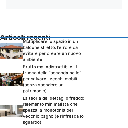
Articoli recenti
Moltiplicare lo spazio in un
balcone stretto: l’errore da
evitare per creare un nuovo
ambiente
Brutto ma indistruttibile: il
trucco della “seconda pelle”
per salvare i vecchi mobili
(senza spendere un
patrimonio)
La teoria del dettaglio freddo:
l’elemento minimalista che
spezza la monotonia del
vecchio bagno (e rinfresca lo
sguardo)