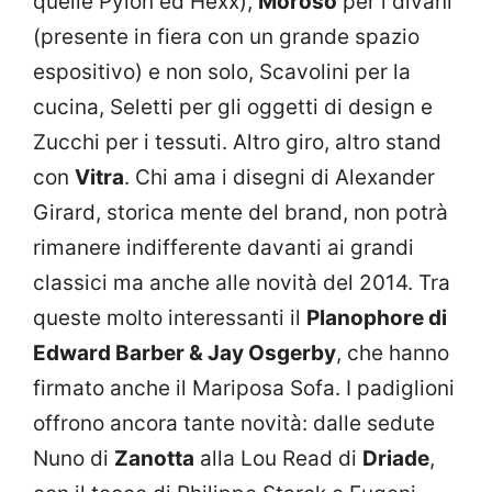
quelle Pylon ed Hexx),
Moroso
per i divani
(presente in fiera con un grande spazio
espositivo) e non solo, Scavolini per la
cucina, Seletti per gli oggetti di design e
Zucchi per i tessuti. Altro giro, altro stand
con
Vitra
. Chi ama i disegni di Alexander
Girard, storica mente del brand, non potrà
rimanere indifferente davanti ai grandi
classici ma anche alle novità del 2014. Tra
queste molto interessanti il
Planophore di
Edward Barber & Jay Osgerby
, che hanno
firmato anche il Mariposa Sofa. I padiglioni
offrono ancora tante novità: dalle sedute
Nuno di
Zanotta
alla Lou Read di
Driade
,