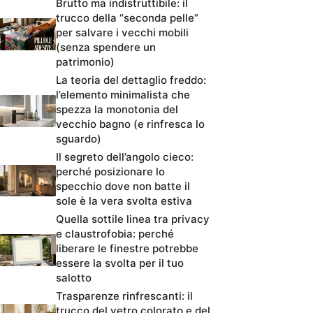
Brutto ma indistruttibile: il
trucco della “seconda pelle”
per salvare i vecchi mobili
(senza spendere un
patrimonio)
La teoria del dettaglio freddo:
l’elemento minimalista che
spezza la monotonia del
vecchio bagno (e rinfresca lo
sguardo)
Il segreto dell’angolo cieco:
perché posizionare lo
specchio dove non batte il
sole è la vera svolta estiva
Quella sottile linea tra privacy
e claustrofobia: perché
liberare le finestre potrebbe
essere la svolta per il tuo
salotto
Trasparenze rinfrescanti: il
trucco del vetro colorato e del