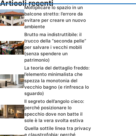
Articoli recenti
Moltiplicare lo spazio in un
balcone stretto: l’errore da
evitare per creare un nuovo
ambiente
Brutto ma indistruttibile: il
trucco della “seconda pelle”
per salvare i vecchi mobili
(senza spendere un
patrimonio)
La teoria del dettaglio freddo:
l’elemento minimalista che
spezza la monotonia del
vecchio bagno (e rinfresca lo
sguardo)
Il segreto dell’angolo cieco:
perché posizionare lo
specchio dove non batte il
sole è la vera svolta estiva
Quella sottile linea tra privacy
e claustrofobia: perché