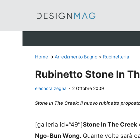
Vai
al
contenuto
Home
Arredamento Bagno
>
Rubinetteria
Rubinetto Stone In T
eleonora zegna
-
2 Ottobre 2009
Stone In The Creek: il nuovo rubinetto propos
[galleria id=”49″]
Stone In The Creek
Ngo-Bun Wong
. Quante volte sarà c