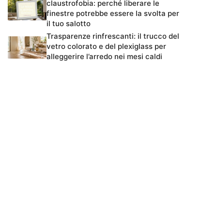
claustrofobia: perché liberare le
finestre potrebbe essere la svolta per
il tuo salotto
Trasparenze rinfrescanti: il trucco del
vetro colorato e del plexiglass per
alleggerire l’arredo nei mesi caldi