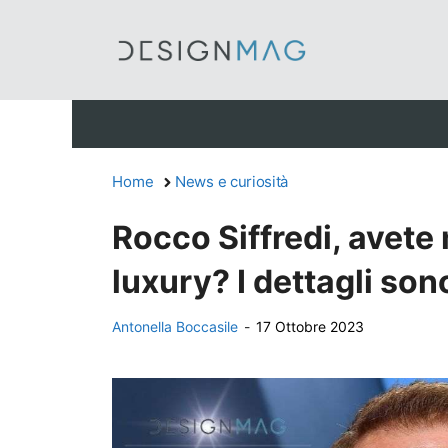
Vai
al
contenuto
Home
News e curiosità
Rocco Siffredi, avete m
luxury? I dettagli son
Antonella Boccasile
-
17 Ottobre 2023