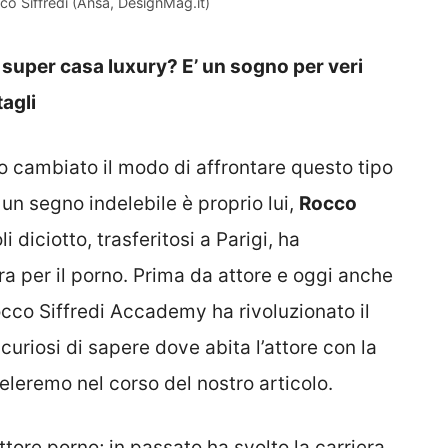
co Siffredi (Ansa, DesignMag.it)
a super casa luxury? E’ un sogno per veri
tagli
no cambiato il modo di affrontare questo tipo
 un segno indelebile è proprio lui,
Rocco
 diciotto, trasferitosi a Parigi, ha
ra per il porno. Prima da attore e oggi anche
occo Siffredi Accademy ha rivoluzionato il
curiosi di sapere dove abita l’attore con la
sveleremo nel corso del nostro articolo.
tore porno; in passato ha svolto la carriera