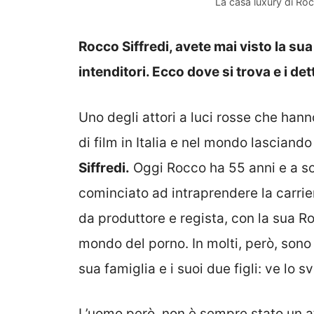
La casa luxury di Roc
Rocco Siffredi, avete mai visto la su
intenditori. Ecco dove si trova e i det
Uno degli attori a luci rosse che han
di film in Italia e nel mondo lasciando
Siffredi.
Oggi Rocco ha 55 anni e a soli
cominciato ad intraprendere la carrie
da produttore e regista, con la sua R
mondo del porno. In molti, però, sono 
sua famiglia e i suoi due figli: ve lo 
L’uomo però, non è sempre stato un at