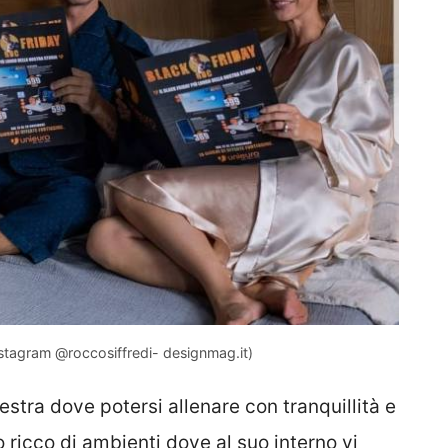
instagram @roccosiffredi- designmag.it)
stra dove potersi allenare con tranquillità e
 ricco di ambienti dove al suo interno vi