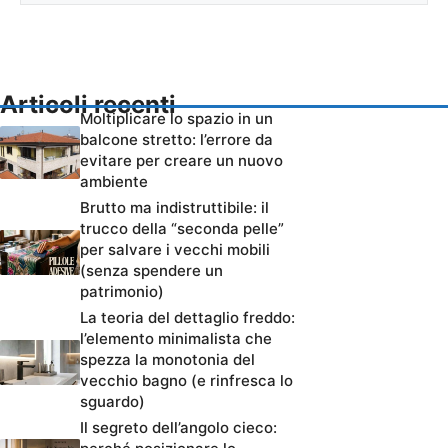
Articoli recenti
Moltiplicare lo spazio in un
balcone stretto: l’errore da
evitare per creare un nuovo
ambiente
Brutto ma indistruttibile: il
trucco della “seconda pelle”
per salvare i vecchi mobili
(senza spendere un
patrimonio)
La teoria del dettaglio freddo:
l’elemento minimalista che
spezza la monotonia del
vecchio bagno (e rinfresca lo
sguardo)
Il segreto dell’angolo cieco: