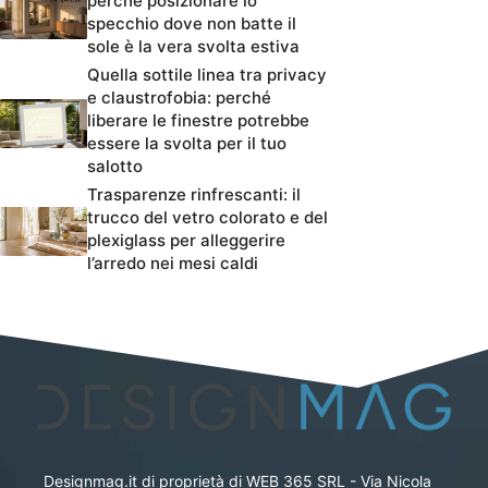
perché posizionare lo
specchio dove non batte il
sole è la vera svolta estiva
Quella sottile linea tra privacy
e claustrofobia: perché
liberare le finestre potrebbe
essere la svolta per il tuo
salotto
Trasparenze rinfrescanti: il
trucco del vetro colorato e del
plexiglass per alleggerire
l’arredo nei mesi caldi
Designmag.it di proprietà di WEB 365 SRL - Via Nicola