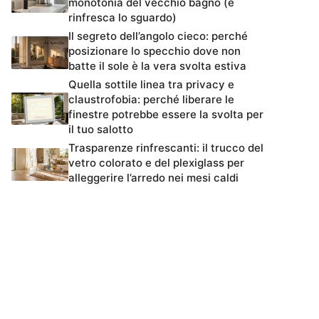
monotonia del vecchio bagno (e
rinfresca lo sguardo)
Il segreto dell’angolo cieco: perché
posizionare lo specchio dove non
batte il sole è la vera svolta estiva
Quella sottile linea tra privacy e
claustrofobia: perché liberare le
finestre potrebbe essere la svolta per
il tuo salotto
Trasparenze rinfrescanti: il trucco del
vetro colorato e del plexiglass per
alleggerire l’arredo nei mesi caldi