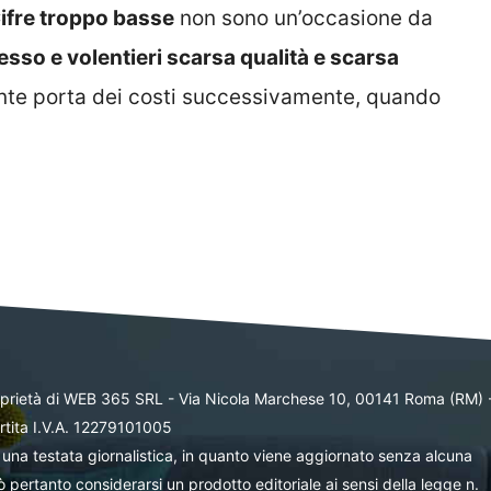
ifre troppo basse
non sono un’occasione da
so e volentieri scarsa qualità e scarsa
ente porta dei costi successivamente, quando
oprietà di WEB 365 SRL - Via Nicola Marchese 10, 00141 Roma (RM) 
rtita I.V.A. 12279101005
una testata giornalistica, in quanto viene aggiornato senza alcuna
 pertanto considerarsi un prodotto editoriale ai sensi della legge n.