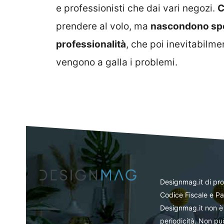
e professionisti che dai vari negozi.
C
prendere al volo, ma
nascondono spes
professionalità
, che poi inevitabilm
vengono a galla i problemi.
Designmag.it di pr
Codice Fiscale e Pa
Designmag.it non è 
periodicità. Non può