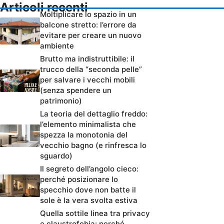
Articoli recenti
Moltiplicare lo spazio in un
balcone stretto: l’errore da
evitare per creare un nuovo
ambiente
Brutto ma indistruttibile: il
trucco della “seconda pelle”
per salvare i vecchi mobili
(senza spendere un
patrimonio)
La teoria del dettaglio freddo:
l’elemento minimalista che
spezza la monotonia del
vecchio bagno (e rinfresca lo
sguardo)
Il segreto dell’angolo cieco:
perché posizionare lo
specchio dove non batte il
sole è la vera svolta estiva
Quella sottile linea tra privacy
e claustrofobia: perché