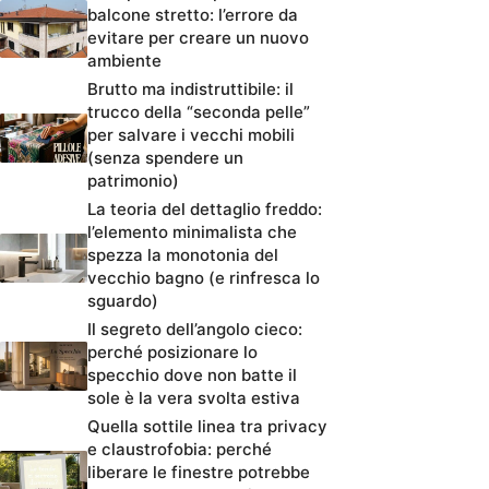
balcone stretto: l’errore da
evitare per creare un nuovo
ambiente
Brutto ma indistruttibile: il
trucco della “seconda pelle”
per salvare i vecchi mobili
(senza spendere un
patrimonio)
La teoria del dettaglio freddo:
l’elemento minimalista che
spezza la monotonia del
vecchio bagno (e rinfresca lo
sguardo)
Il segreto dell’angolo cieco:
perché posizionare lo
specchio dove non batte il
sole è la vera svolta estiva
Quella sottile linea tra privacy
e claustrofobia: perché
liberare le finestre potrebbe