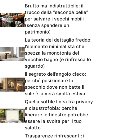
Brutto ma indistruttibile: il
trucco della “seconda pelle”
per salvare i vecchi mobili
(senza spendere un
patrimonio)
La teoria del dettaglio freddo:
l’elemento minimalista che
spezza la monotonia del
vecchio bagno (e rinfresca lo
sguardo)
Il segreto dell’angolo cieco:
perché posizionare lo
specchio dove non batte il
sole è la vera svolta estiva
Quella sottile linea tra privacy
e claustrofobia: perché
liberare le finestre potrebbe
essere la svolta per il tuo
salotto
Trasparenze rinfrescanti: il