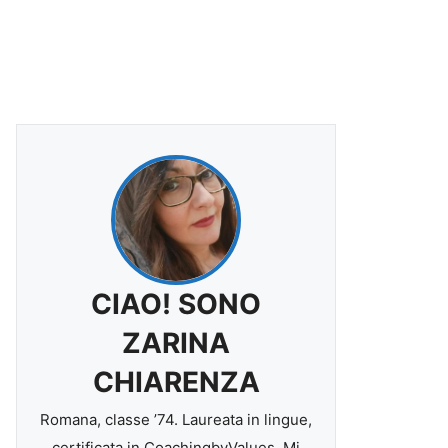
CIAO! SONO
ZARINA
CHIARENZA
Romana, classe ’74. Laureata in lingue,
certificata in CoachingbyValues. Mi