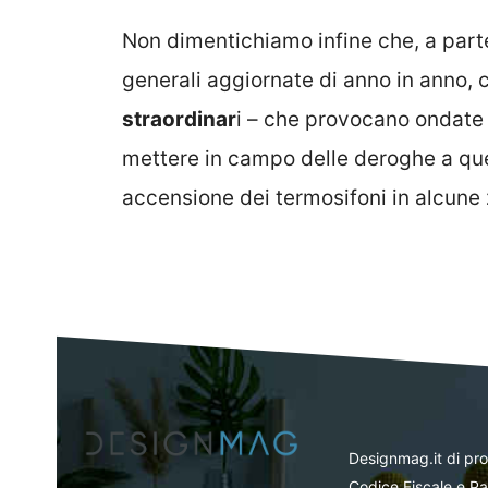
Non dimentichiamo infine che, a part
generali aggiornate di anno in anno, 
straordinar
i – che provocano ondate 
mettere in campo delle deroghe a que
accensione dei termosifoni in alcune
Designmag.it di pr
Codice Fiscale e Pa