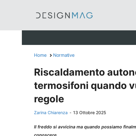
Vai
al
contenuto
Home
Normative
Riscaldamento autono
termosifoni quando v
regole
Zarina Chiarenza
-
13 Ottobre 2025
Il freddo si avvicina ma quando possiamo final
conoscere.