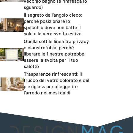
vecchio bagno (e rinfresca lo
sguardo)
Il segreto dell’angolo cieco:
perché posizionare lo
specchio dove non batte il
sole è la vera svolta estiva
Quella sottile linea tra privacy
e claustrofobia: perché
liberare le finestre potrebbe
essere la svolta per il tuo
salotto
Trasparenze rinfrescanti: il
trucco del vetro colorato e del
plexiglass per alleggerire
l’arredo nei mesi caldi